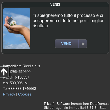
VENDI
Ti spiegheremo tutto il processo e ci
occuperemo di tutto noi per il miglior
risultato
VENDI
Immobiliare Ricci s.r.l.s
P.I. 02964610600
REA FR-190557
c.s. 500,00€ i.v.
Tel +39 379.1746663
Privacy
|
Cookies
Riksoft
,
Software immobiliare
DataDomus
Siti per agenzie immobiliari
3.51.5 |
Stat